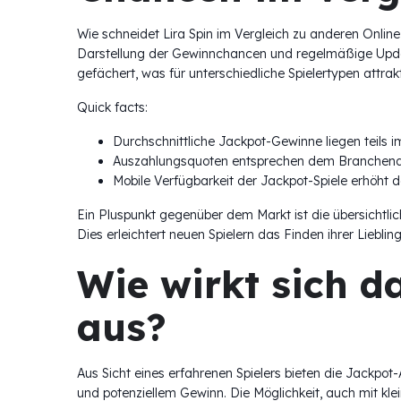
Wie schneidet Lira Spin im Vergleich zu anderen Onlin
Darstellung der Gewinnchancen und regelmäßige Update
gefächert, was für unterschiedliche Spielertypen attrakti
Quick facts:
Durchschnittliche Jackpot-Gewinne liegen teils i
Auszahlungsquoten entsprechen dem Branchendu
Mobile Verfügbarkeit der Jackpot-Spiele erhöht 
Ein Pluspunkt gegenüber dem Markt ist die übersichtli
Dies erleichtert neuen Spielern das Finden ihrer Liebling
Wie wirkt sich d
aus?
Aus Sicht eines erfahrenen Spielers bieten die Jackpo
und potenziellem Gewinn. Die Möglichkeit, auch mit kl