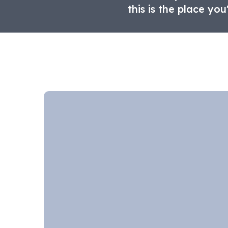
this is the place you