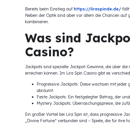
Bereits beim Einstieg auf
https://liraspinde.de/
fäll
Neben der Optik sind aber vor allem die Chancen auf 
kombinieren.
Was sind Jackpot
Casino?
Jackpots sind spezielle Jackpot-Gewinne, die über die
erreichen können. Im Lira Spin Casino gibt es verschi
Progressive Jackpots: Diese wachsen mit jeder g
abräumt.
Feste Jackpots: Ein festgelegter Betrag, der 
Mystery Jackpots: Überraschungspreise, die zufä
Ein großer Vorteil bei Lira Spin ist, dass progressive 
„Divine Fortune“ verbunden sind – Spiele, die für ihre