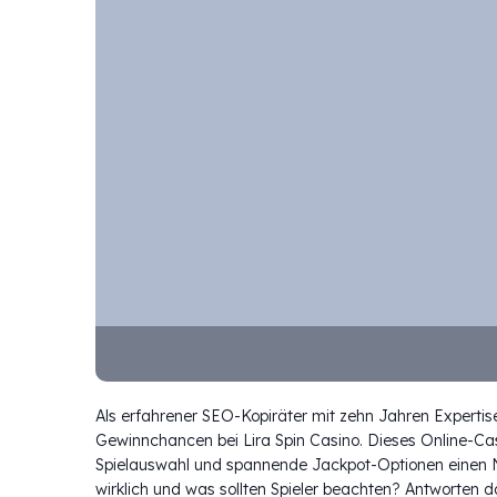
Als erfahrener SEO-Kopiräter mit zehn Jahren Expertis
Gewinnchancen bei Lira Spin Casino. Dieses Online-Ca
Spielauswahl und spannende Jackpot-Optionen einen
wirklich und was sollten Spieler beachten? Antworten da