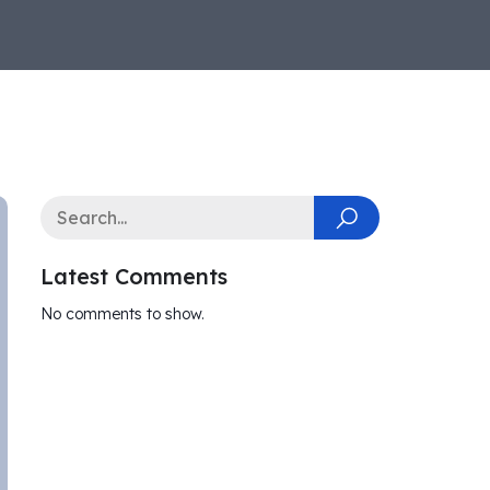
Latest Comments
No comments to show.