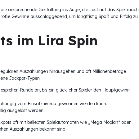
t die ansprechende Gestaltung ins Auge, die Lust auf das Spiel mach
große Gewinne ausschlaggebend, um langfristig Spaß und Erfolg zu
s im Lira Spin
 regulären Auszahlungen hinausgehen und oft Millionenbeträge
edene Jackpot-Typen:
espielten Runde an, bis ein glücklicher Spieler den Hauptgewinn
unabhängig vom Einsatzniveau gewonnen werden kann.
llig ausgelöst werden.
Jackpots oft mit beliebten Spielautomaten wie „Mega Moolah“ oder
 hohen Auszahlungen bekannt sind.