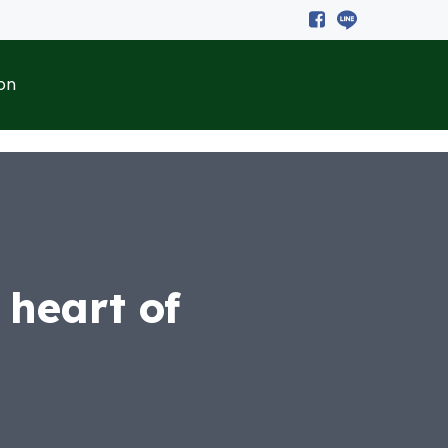
on
 heart of