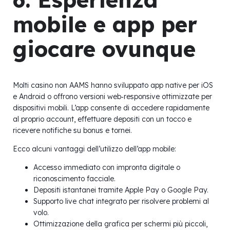
mobile e app per
giocare ovunque
Molti casino non AAMS hanno sviluppato app native per iOS
e Android o offrono versioni web‑responsive ottimizzate per
dispositivi mobili. L’app consente di accedere rapidamente
al proprio account, effettuare depositi con un tocco e
ricevere notifiche su bonus e tornei.
Ecco alcuni vantaggi dell’utilizzo dell’app mobile:
Accesso immediato con impronta digitale o
riconoscimento facciale.
Depositi istantanei tramite Apple Pay o Google Pay.
Supporto live chat integrato per risolvere problemi al
volo.
Ottimizzazione della grafica per schermi più piccoli,