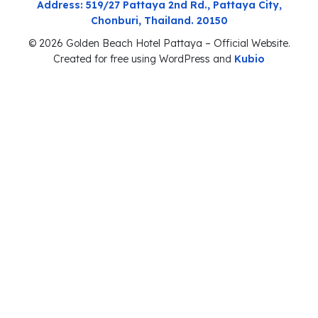
Address: 519/27 Pattaya 2nd Rd., Pattaya City,
Chonburi, Thailand. 20150
© 2026 Golden Beach Hotel Pattaya – Official Website.
Created for free using WordPress and
Kubio