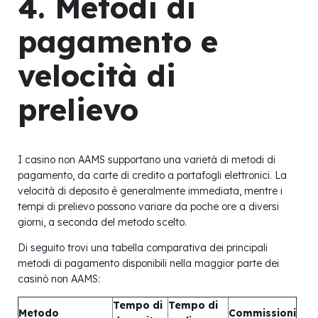
4. Metodi di
pagamento e
velocità di
prelievo
I casino non AAMS supportano una varietà di metodi di
pagamento, da carte di credito a portafogli elettronici. La
velocità di deposito è generalmente immediata, mentre i
tempi di prelievo possono variare da poche ore a diversi
giorni, a seconda del metodo scelto.
Di seguito trovi una tabella comparativa dei principali
metodi di pagamento disponibili nella maggior parte dei
casinò non AAMS:
Tempo di
Tempo di
Metodo
Commissioni