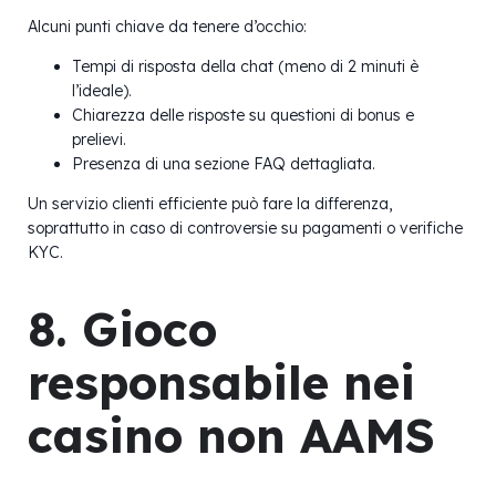
Alcuni punti chiave da tenere d’occhio:
Tempi di risposta della chat (meno di 2 minuti è
l’ideale).
Chiarezza delle risposte su questioni di bonus e
prelievi.
Presenza di una sezione FAQ dettagliata.
Un servizio clienti efficiente può fare la differenza,
soprattutto in caso di controversie su pagamenti o verifiche
KYC.
8. Gioco
responsabile nei
casino non AAMS