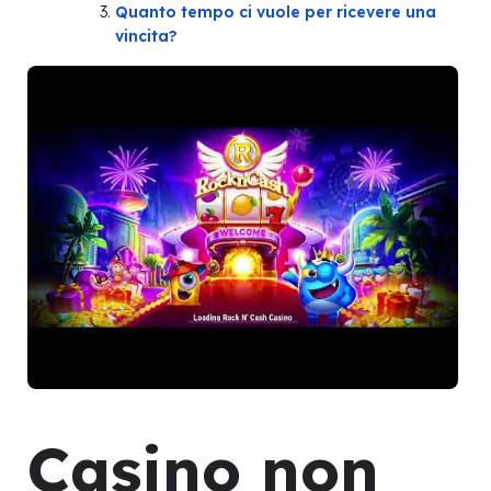
Quanto tempo ci vuole per ricevere una
vincita?
Casino non