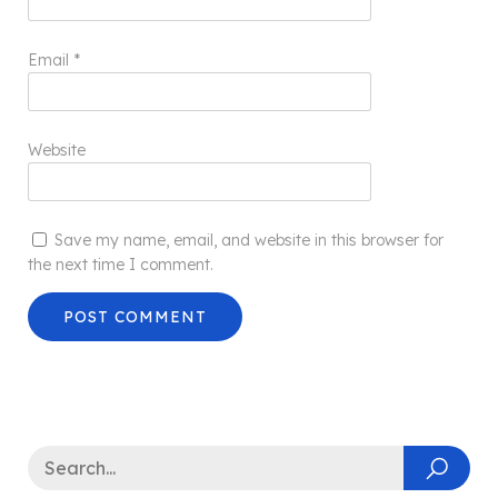
Email
*
Website
Save my name, email, and website in this browser for
the next time I comment.