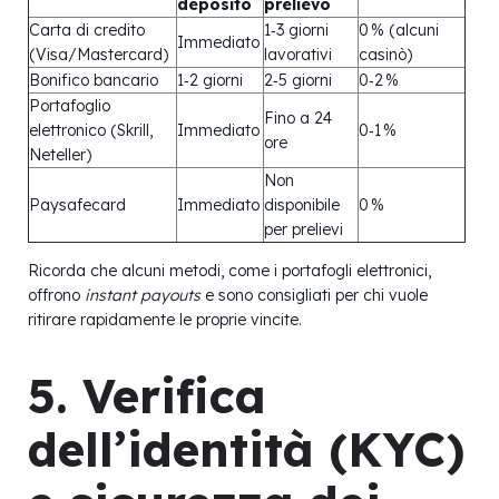
deposito
prelievo
Carta di credito
1‑3 giorni
0 % (alcuni
Immediato
(Visa/Mastercard)
lavorativi
casinò)
Bonifico bancario
1‑2 giorni
2‑5 giorni
0‑2 %
Portafoglio
Fino a 24
elettronico (Skrill,
Immediato
0‑1 %
ore
Neteller)
Non
Paysafecard
Immediato
disponibile
0 %
per prelievi
Ricorda che alcuni metodi, come i portafogli elettronici,
offrono
instant payouts
e sono consigliati per chi vuole
ritirare rapidamente le proprie vincite.
5. Verifica
dell’identità (KYC)