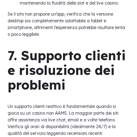
mantenendo la fluidità delle slot e del live casino.
Se il sito non propone un’app, verifica che la versione
desktop sia completamente adattabile a tablet e
smartphone, altrimenti l’esperienza potrebbe risultare lenta
o poco leggibile.
7. Supporto clienti
e risoluzione dei
problemi
Un supporto clienti reattivo è fondamentale quando si
gioca su un casino non AAMS. La maggior parte dei siti
offre assistenza via live chat, email e a volte telefono.
Verifica gli orari di disponibilità (idealmente 24/7) e la
qualità del servizio leggendo recensioni recenti.