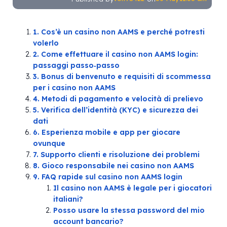
1. Cos’è un casino non AAMS e perché potresti
volerlo
2. Come effettuare il casino non AAMS login:
passaggi passo‑passo
3. Bonus di benvenuto e requisiti di scommessa
per i casino non AAMS
4. Metodi di pagamento e velocità di prelievo
5. Verifica dell’identità (KYC) e sicurezza dei
dati
6. Esperienza mobile e app per giocare
ovunque
7. Supporto clienti e risoluzione dei problemi
8. Gioco responsabile nei casino non AAMS
9. FAQ rapide sul casino non AAMS login
Il casino non AAMS è legale per i giocatori
italiani?
Posso usare la stessa password del mio
account bancario?