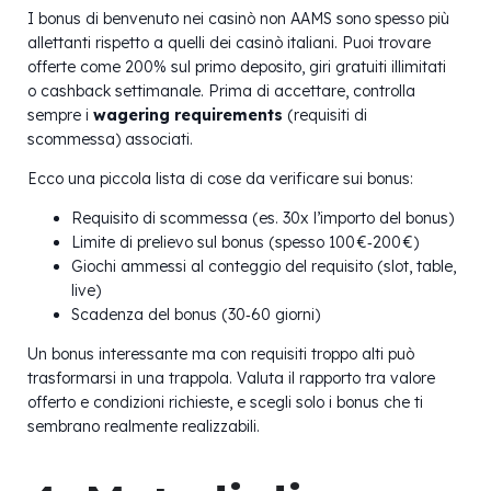
I bonus di benvenuto nei casinò non AAMS sono spesso più
allettanti rispetto a quelli dei casinò italiani. Puoi trovare
offerte come 200% sul primo deposito, giri gratuiti illimitati
o cashback settimanale. Prima di accettare, controlla
sempre i
wagering requirements
(requisiti di
scommessa) associati.
Ecco una piccola lista di cose da verificare sui bonus:
Requisito di scommessa (es. 30x l’importo del bonus)
Limite di prelievo sul bonus (spesso 100 €‑200 €)
Giochi ammessi al conteggio del requisito (slot, table,
live)
Scadenza del bonus (30‑60 giorni)
Un bonus interessante ma con requisiti troppo alti può
trasformarsi in una trappola. Valuta il rapporto tra valore
offerto e condizioni richieste, e scegli solo i bonus che ti
sembrano realmente realizzabili.