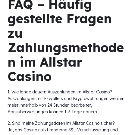
FAQ – Häufig
gestellte Fragen
zu
Zahlungsmethode
n im Allstar
Casino
1. Wie lange dauern Auszahlungen im Allstar Casino?
Auszahlungen mit E-Wallets und Kryptowährungen werden
meist innerhalb von 24 Stunden bearbeitet,
Banküberweisungen können 1-3 Tage dauern.
2. Sind meine Zahlungsdaten im Allstar Casino sicher?
Ja, das Casino nutzt moderne SSL-Verschlüsselung und