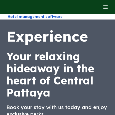
Hotel management software
Experience
Your relaxing
hideaway in the
heart of Central
Pattaya
Book your stay with us today and enjoy
exclusive perks.