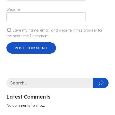
Website
Save my name, email, and website in this browser for
the next time I comment.
Latest Comments
No comments to show.