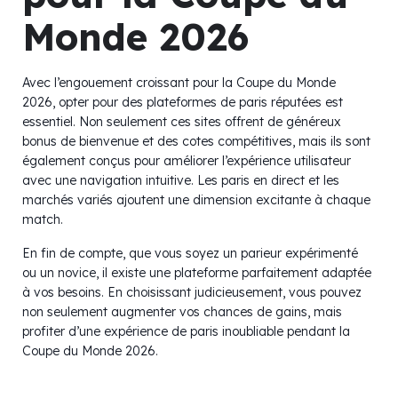
Monde 2026
Avec l’engouement croissant pour la Coupe du Monde
2026, opter pour des plateformes de paris réputées est
essentiel. Non seulement ces sites offrent de généreux
bonus de bienvenue et des cotes compétitives, mais ils sont
également conçus pour améliorer l’expérience utilisateur
avec une navigation intuitive. Les paris en direct et les
marchés variés ajoutent une dimension excitante à chaque
match.
En fin de compte, que vous soyez un parieur expérimenté
ou un novice, il existe une plateforme parfaitement adaptée
à vos besoins. En choisissant judicieusement, vous pouvez
non seulement augmenter vos chances de gains, mais
profiter d’une expérience de paris inoubliable pendant la
Coupe du Monde 2026.