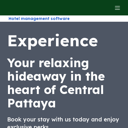
Hotel management software
Experience
Your relaxing
hideaway in the
heart of Central
Pattaya
Book your stay with us today and enjoy
exclusive perks.