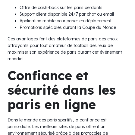
Offre de cash-back sur les paris perdants
Support client disponible 24/7 par chat ou email
Application mobile pour parier en déplacement
Promotions spéciales durant la Coupe du Monde
Ces avantages font des plateformes de paris des choix
attrayants pour tout amateur de football désireux de
maximiser son expérience de paris durant cet événement
mondial.
Confiance et
sécurité dans les
paris en ligne
Dans le monde des paris sportifs, la confiance est
primordiale. Les meilleurs sites de paris offrent un
environnement sécurisé grâce à des protocoles de