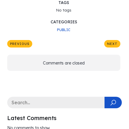
TAGS
No tags
CATEGORIES
PUBLIC
PREVIOUS
NEXT
Comments are closed
Latest Comments
No comments to show.